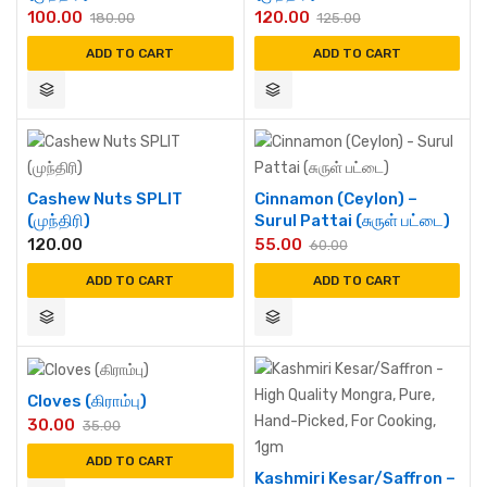
100.00
120.00
180.00
125.00
ADD TO CART
ADD TO CART
Cashew Nuts SPLIT
Cinnamon (Ceylon) –
(முந்திரி)
Surul Pattai (சுருள் பட்டை)
120.00
55.00
60.00
ADD TO CART
ADD TO CART
Cloves (கிராம்பு)
30.00
35.00
ADD TO CART
Kashmiri Kesar/Saffron –