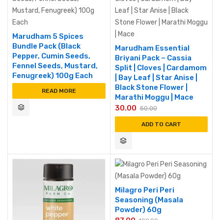
Marudham 5 Spices
Bundle Pack (Black
Marudham Essential
Pepper, Cumin Seeds,
Briyani Pack – Cassia
Fennel Seeds, Mustard,
Split | Cloves | Cardamom
Fenugreek) 100g Each
| Bay Leaf | Star Anise |
Black Stone Flower |
READ MORE
Marathi Moggu | Mace
30.00
50.00
ADD TO CART
Milagro Peri Peri
Seasoning (Masala
Powder) 60g