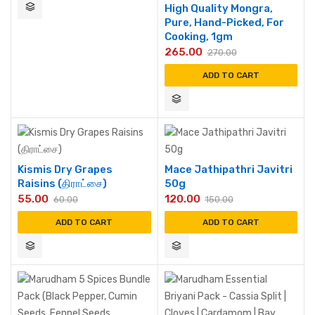
High Quality Mongra,
Pure, Hand-Picked, For
Cooking, 1gm
265.00
270.00
ADD TO CART
Kismis Dry Grapes
Mace Jathipathri Javitri
Raisins (திராட்சை)
50g
55.00
120.00
60.00
150.00
ADD TO CART
ADD TO CART